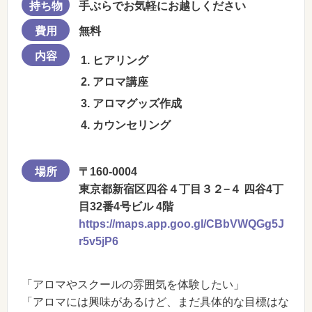
持ち物
手ぶらでお気軽にお越しください
費用
無料
内容
ヒアリング
アロマ講座
アロマグッズ作成
カウンセリング
場所
〒160-0004
東京都新宿区四谷４丁目３２−４ 四谷4丁
目32番4号ビル 4階
https://maps.app.goo.gl/CBbVWQGg5J
r5v5jP6
「アロマやスクールの雰囲気を体験したい」
「アロマには興味があるけど、まだ具体的な目標はな