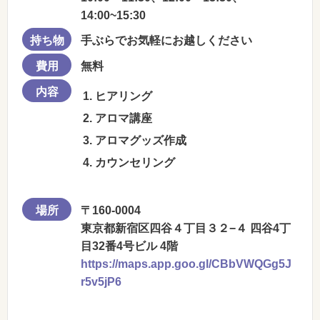
14:00~15:30
持ち物
手ぶらでお気軽にお越しください
費用
無料
内容
ヒアリング
アロマ講座
アロマグッズ作成
カウンセリング
場所
〒160-0004
東京都新宿区四谷４丁目３２−４ 四谷4丁
目32番4号ビル 4階
https://maps.app.goo.gl/CBbVWQGg5J
r5v5jP6