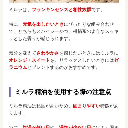
ミルラは、
フランキンセンスと相性抜群
です。
特に、
元気を出したいとき
にぴったりな組み合わせ
で、どちらもスパイシーかつ、柑橘系のようなスッキ
リとした香りが感じられます。
気分を変えて
さわやかさ
を感じたいときにはミルラに
オレンジ・スイート
を、リラックスしたいときには
ゼ
ラニウム
とブレンドするのがおすすめです。
ミルラ精油を使用する際の注意点
ミルラ精油は粘度が高いため、
固まりやすい
特徴があ
ります。
特に、
気温が低い日
や、
湿気が少ない日
にはより固ま