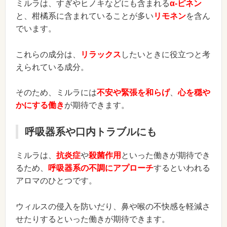
ミルラは、すぎやヒノキなどにも含まれる
α-ピネン
と、柑橘系に含まれていることが多い
リモネン
を含ん
でいます。
これらの成分は、
リラックス
したいときに役立つと考
えられている成分。
そのため、ミルラには
不安や緊張を和らげ
、
心を穏や
かにする働き
が期待できます。
呼吸器系や口内トラブルにも
ミルラは、
抗炎症
や
殺菌作用
といった働きが期待でき
るため、
呼吸器系の不調にアプローチ
するといわれる
アロマのひとつです。
ウィルスの侵入を防いだり、鼻や喉の不快感を軽減さ
せたりするといった働きが期待できます。