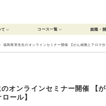
J
コース一覧
いて
就職・
れ
ブル
就職・開業サ
ご紹介実績
卒業生のお店
NARD認定コース
総合オイルトリートメントプロ養成講座
メディカルリンパケアリスト養成講座
AEAJ認定コース
JAA認定アロマコーディネーター講座
TAJ認定コース
NHA認定コース
アロマ資格の全コース一覧
福島唯実先生のオンラインセミナー開催 【がん細胞とアロマ
生のオンラインセミナー開催 【
ナロール】