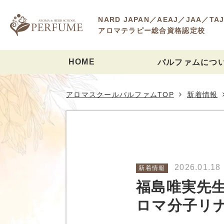
NARD JAPAN／AEAJ／JAA／TA
アロマテラピー総合資格認定校
HOME
パルファムにつ
パルファムの強み
講師紹介
入学から卒業までの流
教室紹介
よくあるご質問
パルファムのサステナ
アロマスクールパルファムTOP
新着情報
2026.01.18
新着情報
福島唯実先
ロマ分子リ