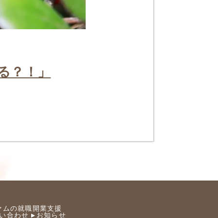
る？！
」
ァムの就職開業支援
い合わせ
お知らせ