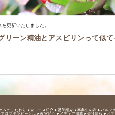
集を更新いたしました。
グリーン精油とアスピリンって似て
ァムのこだわり
全コース紹介
講師紹介
卒業生の声
パルフ
アロマテラピーとは
教室紹介
メディア掲載
会社情報
お問