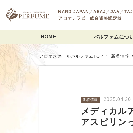
NARD JAPAN／AEAJ／JAA／TA
アロマテラピー総合資格認定校
HOME
パルファムにつ
パルファムの強み
講師紹介
入学から卒業までの流
教室紹介
よくあるご質問
パルファムのサステナ
アロマスクールパルファムTOP
新着情報
2025.04.20
新着情報
メディカル
アスピリン