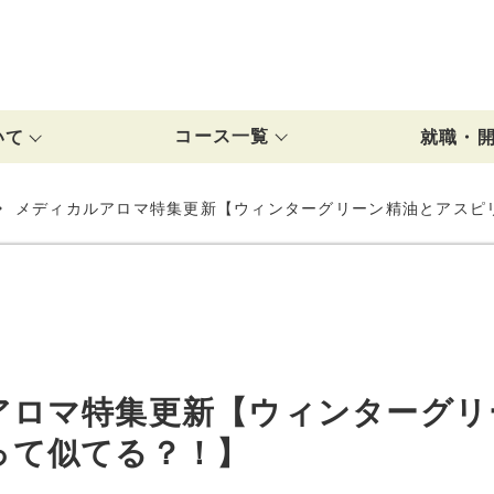
J
コース一覧
いて
就職・
れ
ブル
就職・開業サ
ご紹介実績
卒業生のお店
NARD認定コース
総合オイルトリートメントプロ養成講座
メディカルリンパケアリスト養成講座
AEAJ認定コース
JAA認定アロマコーディネーター講座
TAJ認定コース
NHA認定コース
アロマ資格の全コース一覧
メディカルアロマ特集更新【ウィンターグリーン精油とアスピ
アロマ特集更新【ウィンターグリ
って似てる？！】