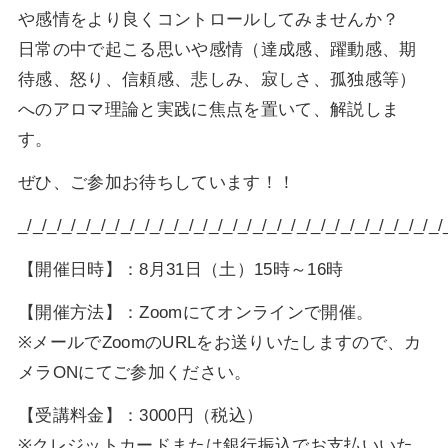
や感情をより良くコントロールしてみませんか？
日常の中で起こる思いや感情（達成感、躍動感、期
待感、怒り、信頼感、悲しみ、寂しさ、孤独感等）
へのアロマ理論と実践に焦点を置いて、解説しま
す。
ぜひ、ご参加お待ちしています！！
_/_/_/_/_/_/_/_/_/_/_/_/_/_/_/_/_/_/_/_/_/_/_/_/_/_/_/_/_/
【開催日時】：8月31日（土）15時～16時
【開催方法】：Zoomにてオンラインで開催。
※メールでZoomのURLをお送りいたしますので、カ
メラONにてご参加ください。
【受講料金】：3000円（税込）
※クレジットカードまたは銀行振込でお支払いいた