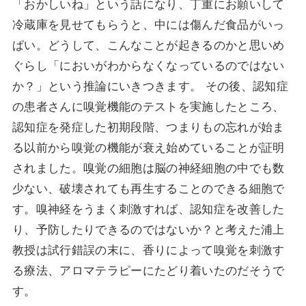
「おかしいね」という話になり、丁重にお願いして
冷蔵庫を見せてもらうと、中には傷んだ食品がいっ
ぱい。どうして、こんなことが起きるのかと思いめ
ぐらし「においがわからなくなっているのではない
か？」という推論にいきつきます。 その後、認知症
の患者さんに嗅覚機能のテストを実施したところ、
認知症を発症した初期段階、つまりもの忘れが始ま
る以前から嗅覚の機能が衰え始めていることが証明
されました。嗅覚の細胞は脳の神経細胞の中でも数
少ない、破壊されても再生することのできる細胞で
す。嗅神経をうまく刺激すれば、認知症を改善した
り、予防したりできるのではないか？と考えた浦上
教授は試行錯誤の末に、香りによって嗅覚を刺激す
る療法、アロマテラピーにたどり着いたのだそうで
す。