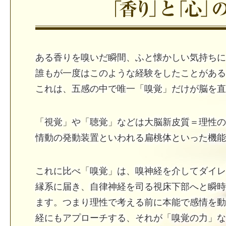
ある香りを嗅いだ瞬間、ふと懐かしい気持ちに
誰もが一度はこのような経験をしたことがある
これは、五感の中で唯一「嗅覚」だけが脳を直
「視覚」や「聴覚」などは大脳新皮質＝理性の
情動の発動装置といわれる扁桃体といった機能
これに比べ「嗅覚」は、嗅神経を介してダイレ
縁系に届き、自律神経を司る視床下部へと瞬時
ます。つまり理性で考える前に本能で感情を動
経にもアプローチする、それが「嗅覚の力」な