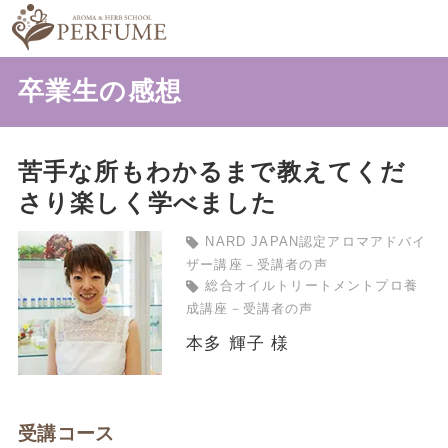
卒業生の感想
苦手な所もわかるまで教えてくだ
さり楽しく学べました
NARD JAPAN認定アロマアドバイ
ザー講座－受講者の声
総合オイルトリートメントプロ養
成講座－受講者の声
本多 輝子 様
受講コース